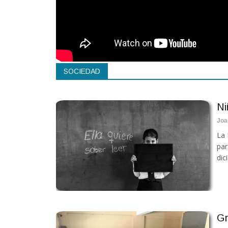
SOCIEDAD
Ni
Joa
La 
par
dic
Gr