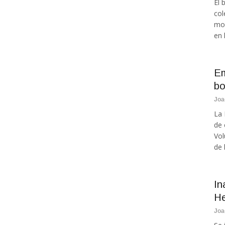
El 
col
mod
en l
Em
bo
Joa
La 
de 
Vol
de 
In
He
Joa