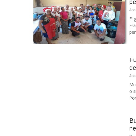
pe
Joa
El 
Fra
per
Fu
de
Joa
Muc
o s
Por
Bu
ne