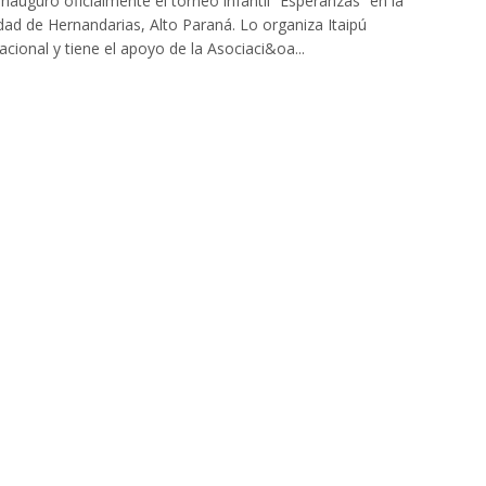
inauguró oficialmente el torneo infantil “Esperanzas” en la
dad de Hernandarias, Alto Paraná. Lo organiza Itaipú
acional y tiene el apoyo de la Asociaci&oa...