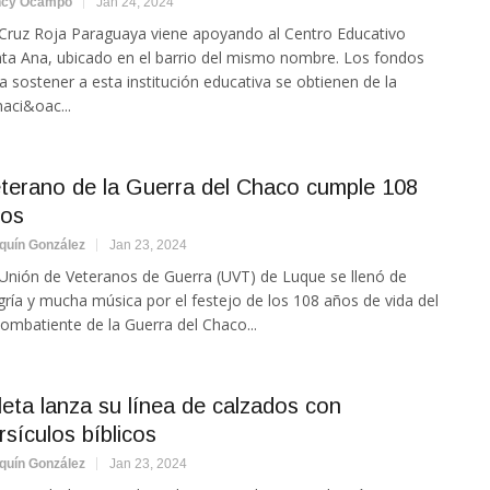
ncy Ocampo
Jan 24, 2024
Cruz Roja Paraguaya viene apoyando al Centro Educativo
ta Ana, ubicado en el barrio del mismo nombre. Los fondos
a sostener a esta institución educativa se obtienen de la
aci&oac...
terano de la Guerra del Chaco cumple 108
ños
quín González
Jan 23, 2024
Unión de Veteranos de Guerra (UVT) de Luque se llenó de
gría y mucha música por el festejo de los 108 años de vida del
ombatiente de la Guerra del Chaco...
leta lanza su línea de calzados con
rsículos bíblicos
quín González
Jan 23, 2024