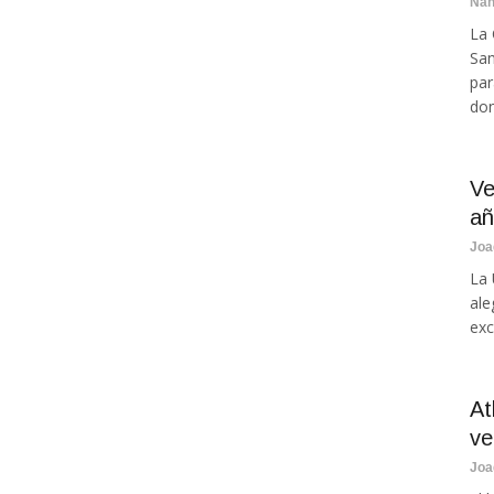
Na
La 
San
par
don
Ve
a
Joa
La 
ale
exc
At
ve
Joa