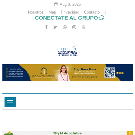
Aug 8, 2026
Nosotros
Map
Privacidad
Contacto
t
CONECTATE AL GRUPO
Toggle
navigation