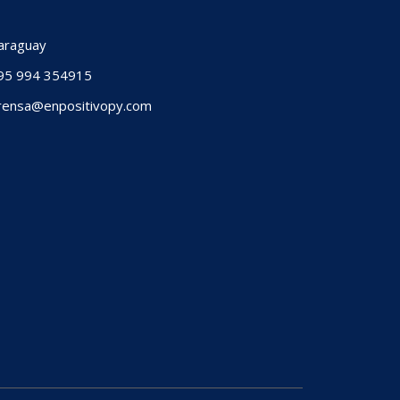
raguay
5 994 354915
ensa@enpositivopy.com