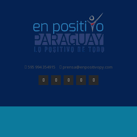
595 994 354915
prensa@enpositivopy.com