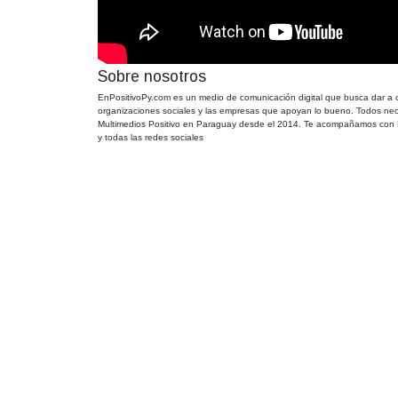
Sobre nosotros
EnPositivoPy.com es un medio de comunicación digital que busca dar 
organizaciones sociales y las empresas que apoyan lo bueno. Todos nec
Multimedios Positivo en Paraguay desde el 2014. Te acompañamos con E
y todas las redes sociales