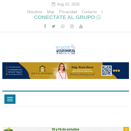
Aug 10, 2026
Nosotros
Map
Privacidad
Contacto
t
CONECTATE AL GRUPO
Toggle
navigation