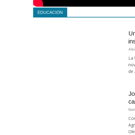
EDUCACIÓN
Un
in
Ale
La 
nov
de 
Jo
ca
Na
Con
Agr
Oli