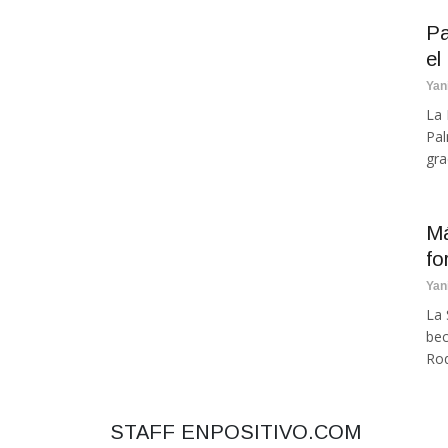
Pa
el
Yan
La 
Pal
gra
Má
fo
Yan
La 
bec
Roq
STAFF ENPOSITIVO.COM