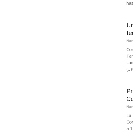
has
Un
te
Na
Con
Tai
cam
(UP
Pr
Co
Na
La 
Con
a 1