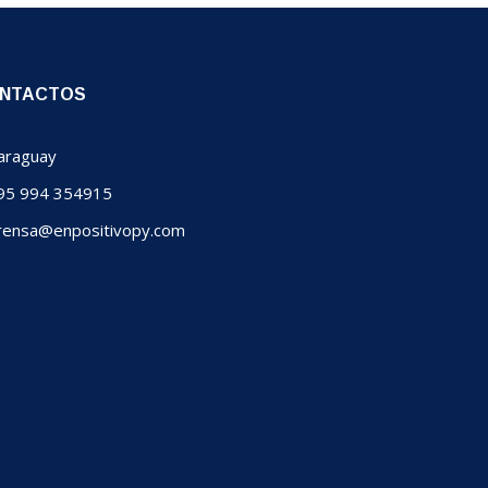
NTACTOS
raguay
5 994 354915
ensa@enpositivopy.com