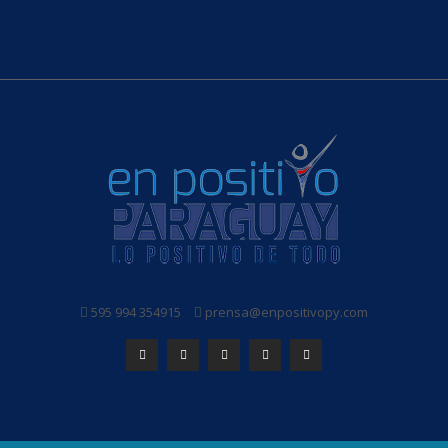
595 994 354915
prensa@enpositivopy.com