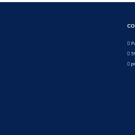
CO
Pa
59
pr