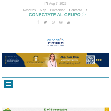
Aug 7, 2026
Nosotros
Map
Privacidad
Contacto
t
CONECTATE AL GRUPO
Toggle
navigation