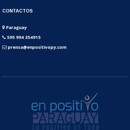
CONTACTOS
Paraguay
595 994 354915
prensa@enpositivopy.com