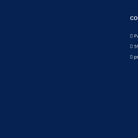
CO
Pa
59
pr