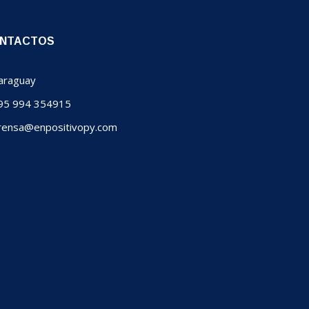
NTACTOS
raguay
5 994 354915
ensa@enpositivopy.com