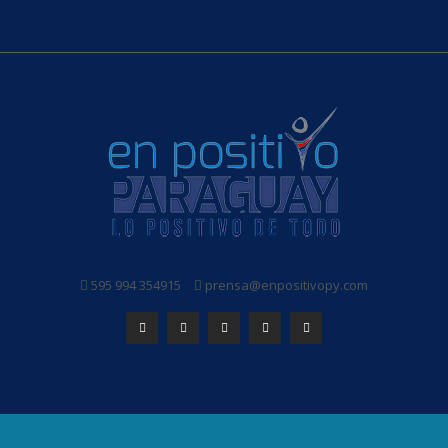
595 994 354915
prensa@enpositivopy.com