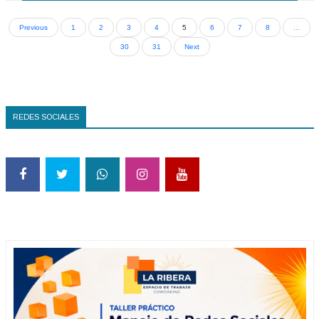
Previous
1
2
3
4
5
6
7
8
...
30
31
Next
REDES SOCIALES