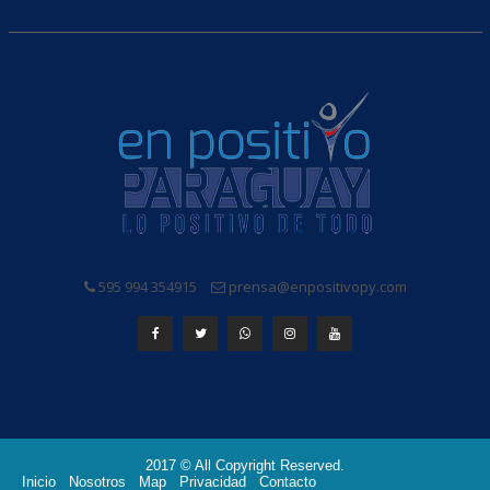
595 994 354915
prensa@enpositivopy.com
2017 © All Copyright Reserved.
Inicio
Nosotros
Map
Privacidad
Contacto