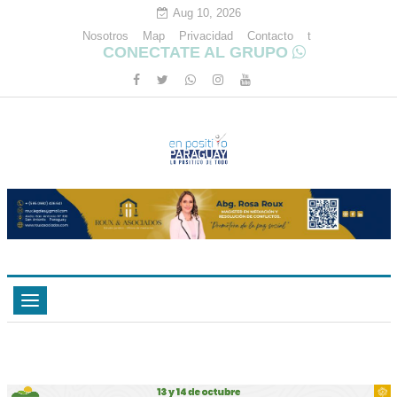
Aug 10, 2026
Nosotros
Map
Privacidad
Contacto
t
CONECTATE AL GRUPO
Toggle
navigation