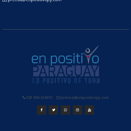
595 994 354915
prensa@enpositivopy.com