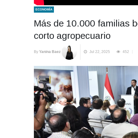
ECONOMÍA
Más de 10.000 familias be
corto agropecuario
By
Yanina Baez
Jul 22, 2025
452