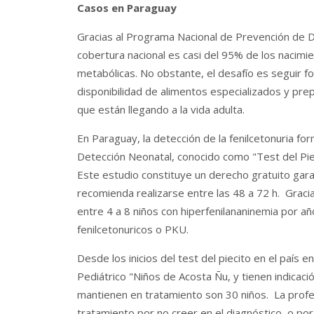
Casos en Paraguay
Gracias al Programa Nacional de Prevención de D
cobertura nacional es casi del 95% de los nacim
metabólicas. No obstante, el desafío es seguir fo
disponibilidad de alimentos especializados y pre
que están llegando a la vida adulta.
En Paraguay, la detección de la fenilcetonuria f
Detección Neonatal, conocido como "Test del Piec
Este estudio constituye un derecho gratuito gara
recomienda realizarse entre las 48 a 72 h. Graci
entre 4 a 8 niños con hiperfenilananinemia por a
fenilcetonuricos o PKU.
Desde los inicios del test del piecito en el país 
Pediátrico "Niños de Acosta Ñu, y tienen indicaci
mantienen en tratamiento son 30 niños. La profes
tratamiento por no creer en el diagnóstico, o por