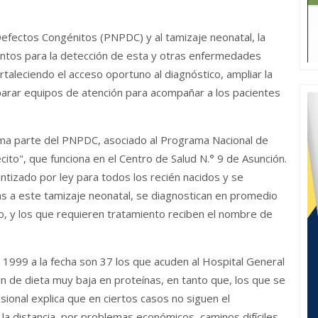
efectos Congénitos (PNPDC) y al tamizaje neonatal, la
ientos para la detección de esta y otras enfermedades
rtaleciendo el acceso oportuno al diagnóstico, ampliar la
parar equipos de atención para acompañar a los pacientes
orma parte del PNPDC, asociado al Programa Nacional de
ito", que funciona en el Centro de Salud N.° 9 de Asunción.
ntizado por ley para todos los recién nacidos y se
as a este tamizaje neonatal, se diagnostican en promedio
ño, y los que requieren tratamiento reciben el nombre de
en 1999 a la fecha son 37 los que acuden al Hospital General
ón de dieta muy baja en proteínas, en tanto que, los que se
ional explica que en ciertos casos no siguen el
 la distancia, por problemas económicos, caminos difíciles