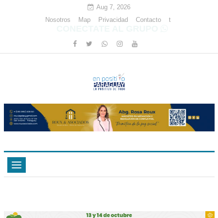
Aug 7, 2026
Nosotros
Map
Privacidad
Contacto
t
CONECTATE AL GRUPO
Toggle
navigation