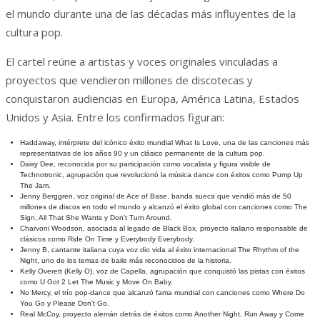
el mundo durante una de las décadas más influyentes de la
cultura pop.
El cartel reúne a artistas y voces originales vinculadas a
proyectos que vendieron millones de discotecas y
conquistaron audiencias en Europa, América Latina, Estados
Unidos y Asia. Entre los confirmados figuran:
Haddaway, intérprete del icónico éxito mundial What Is Love, una de las canciones más
representativas de los años 90 y un clásico permanente de la cultura pop.
Daisy Dee, reconocida por su participación como vocalista y figura visible de
Technotronic, agrupación que revolucionó la música dance con éxitos como Pump Up
The Jam.
Jenny Berggren, voz original de Ace of Base, banda sueca que vendió más de 50
millones de discos en todo el mundo y alcanzó el éxito global con canciones como The
Sign, All That She Wants y Don't Turn Around.
Charvoni Woodson, asociada al legado de Black Box, proyecto italiano responsable de
clásicos como Ride On Time y Everybody Everybody.
Jenny B, cantante italiana cuya voz dio vida al éxito internacional The Rhythm of the
Night, uno de los temas de baile más reconocidos de la historia.
Kelly Overett (Kelly O), voz de Capella, agrupación que conquistó las pistas con éxitos
como U Got 2 Let The Music y Move On Baby.
No Mercy, el trío pop-dance que alcanzó fama mundial con canciones como Where Do
You Go y Please Don't Go.
Real McCoy, proyecto alemán detrás de éxitos como Another Night, Run Away y Come