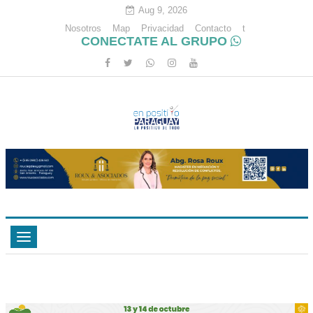
Aug 9, 2026
Nosotros
Map
Privacidad
Contacto
t
CONECTATE AL GRUPO
Toggle
navigation