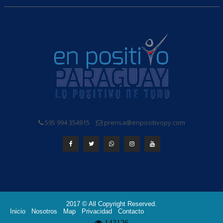
595 994 354915
prensa@enpositivopy.com
2017 © All Copyright Reserved.
Inicio
Nosotros
Map
Privacidad
Contacto