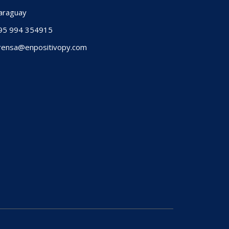
raguay
5 994 354915
ensa@enpositivopy.com