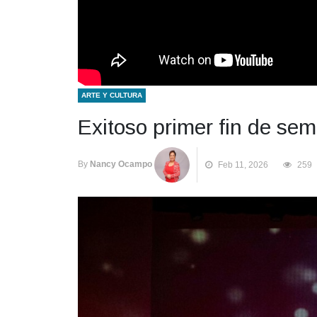
ARTE Y CULTURA
Exitoso primer fin de se
By
Nancy Ocampo
Feb 11, 2026
259