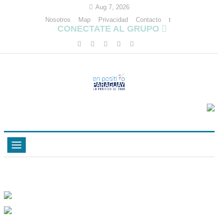
Aug 7, 2026
Nosotros
Map
Privacidad
Contacto
t
CONECTATE AL GRUPO
Toggle
navigation