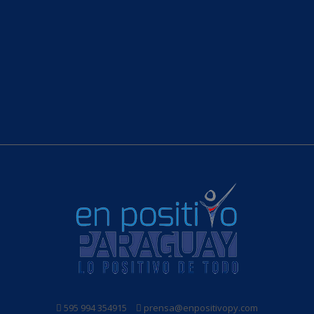
595 994 354915
prensa@enpositivopy.com