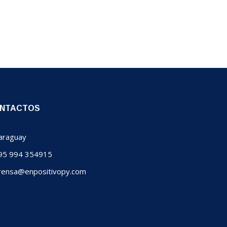
NTACTOS
raguay
5 994 354915
ensa@enpositivopy.com