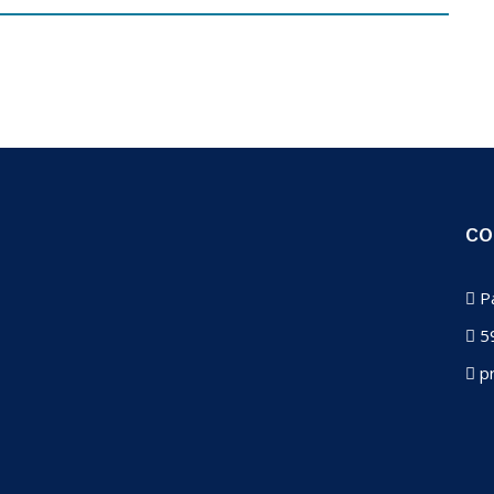
CO
Pa
59
pr