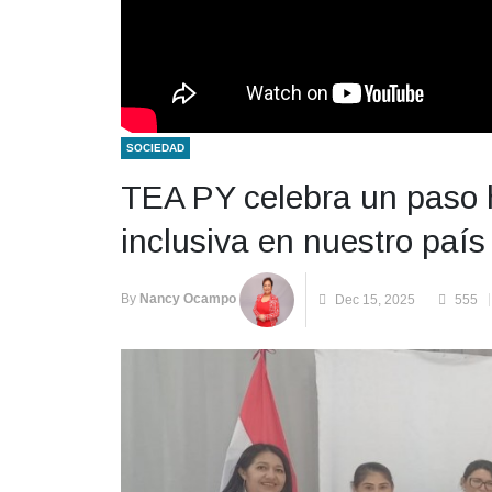
SOCIEDAD
TEA PY celebra un paso h
inclusiva en nuestro país
By
Nancy Ocampo
Dec 15, 2025
555