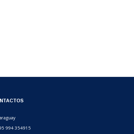
NTACTOS
raguay
5 994 354915