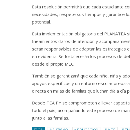
Esta resolución permitirá que cada estudiante 
necesidades, respete sus tiempos y garantice l
potencial.
Esta implementación obligatoria del PLANATEA sig
lineamientos claros de atención y acompañamient
serán responsables de adaptar las estrategias e
en evidencia. Se fortalecerán los procesos de d
desde el propio MEC.
También se garantizará que cada niño, niña y ad
apoyos específicos y un entorno escolar prepara
directa en millas de familias que luchan día a dí
Desde TEA PY se comprometen a llevar capacitac
todo el país, acompañando este proceso de maner
junto a las familias.
TAGS:
# AUTISMO
# EDUCACIÓN
# MEC
# EN