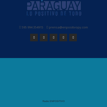
595 994 354915
prensa@enpositivopy.com
Radio ENPOSITIVO