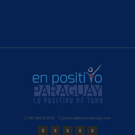
595 994 354915
prensa@enpositivopy.com