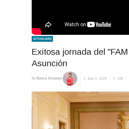
ACTUALIDAD
Exitosa jornada del "FAM
Asunción
By
Nancy Ocampo
Dec 1, 2025
436