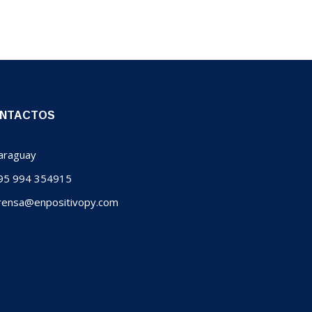
NTACTOS
raguay
5 994 354915
ensa@enpositivopy.com