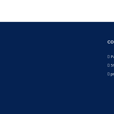
CO
Pa
59
pr