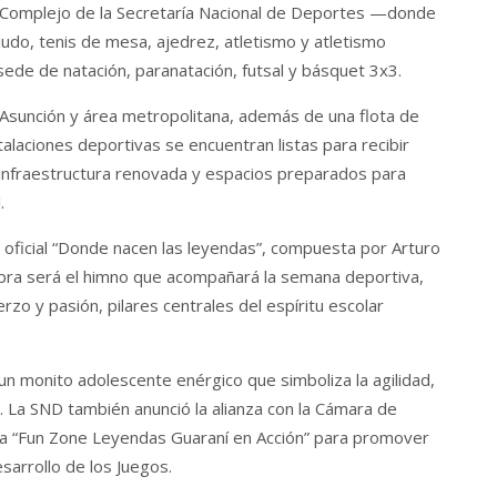
l Complejo de la Secretaría Nacional de Deportes —donde
 judo, tenis de mesa, ajedrez, atletismo y atletismo
de de natación, paranatación, futsal y básquet 3x3.
 Asunción y área metropolitana, además de una flota de
alaciones deportivas se encuentran listas para recibir
infraestructura renovada y espacios preparados para
.
 oficial “Donde nacen las leyendas”, compuesta por Arturo
bra será el himno que acompañará la semana deportiva,
rzo y pasión, pilares centrales del espíritu escolar
 un monito adolescente enérgico que simboliza la agilidad,
s. La SND también anunció la alianza con la Cámara de
 la “Fun Zone Leyendas Guaraní en Acción” para promover
sarrollo de los Juegos.