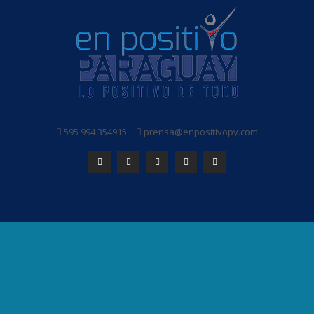
595 994 354915
prensa@enpositivopy.com