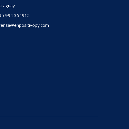
raguay
5 994 354915
ensa@enpositivopy.com