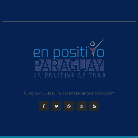
595 994 354915
prensa@enpositivopy.com