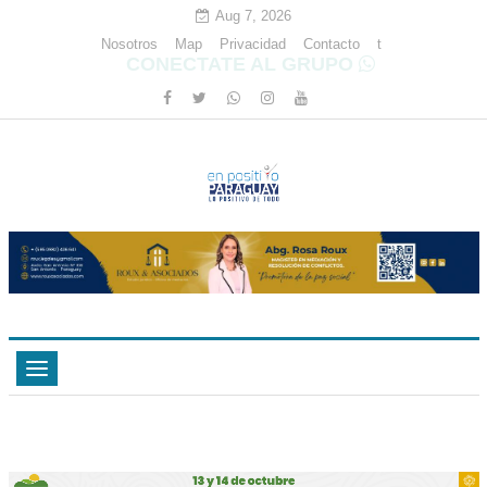
Aug 7, 2026
Nosotros
Map
Privacidad
Contacto
t
CONECTATE AL GRUPO
Toggle
navigation