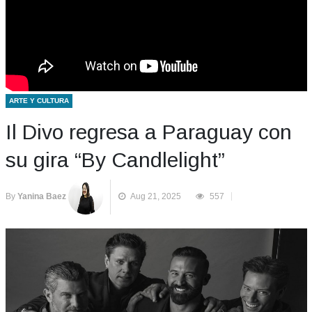
ARTE Y CULTURA
Il Divo regresa a Paraguay con
su gira “By Candlelight”
By
Yanina Baez
Aug 21, 2025
557