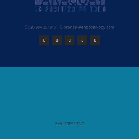
595 994 354915
prensa@enpositivopy.com
Radio ENPOSITIVO