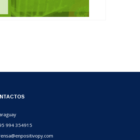
NTACTOS
raguay
5 994 354915
ensa@enpositivopy.com