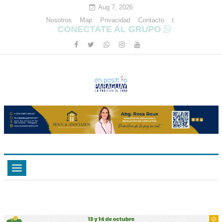
Aug 7, 2026
Nosotros
Map
Privacidad
Contacto
t
CONECTATE AL GRUPO
Toggle
navigation