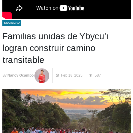
SOCIEDAD
Familias unidas de Ybycu’i
logran construir camino
transitable
By
Nancy Ocampo
Feb 18, 2025
587