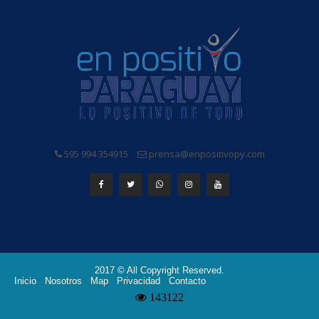
595 994 354915
prensa@enpositivopy.com
2017 © All Copyright Reserved.
Inicio
Nosotros
Map
Privacidad
Contacto