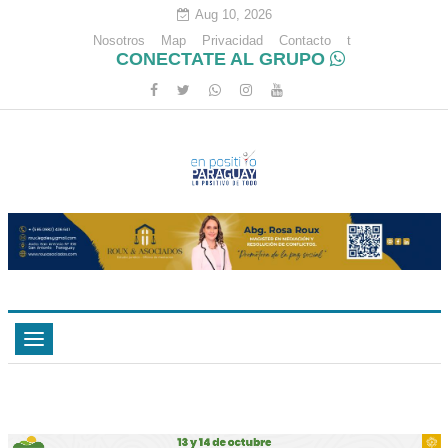
Aug 10, 2026
Nosotros
Map
Privacidad
Contacto
t
CONECTATE AL GRUPO
Toggle
navigation