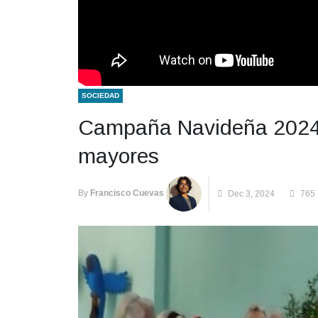
SOCIEDAD
Campaña Navideña 2024 l
mayores
By
Francisco Cuevas
Dec 3, 2024
765