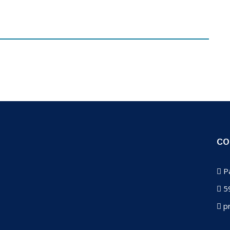
CO
Pa
59
pr