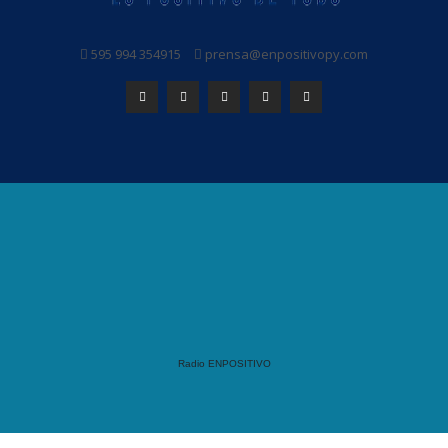
595 994 354915
prensa@enpositivopy.com
Radio ENPOSITIVO