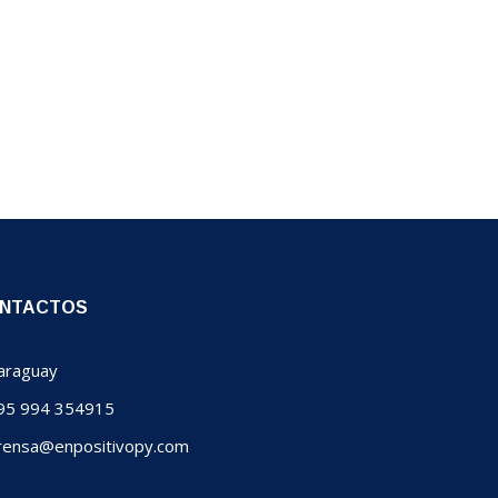
NTACTOS
raguay
5 994 354915
ensa@enpositivopy.com