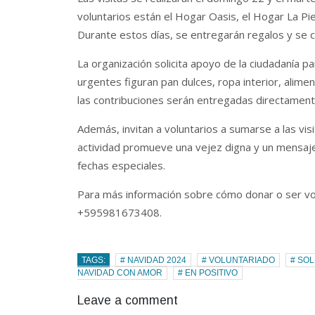
voluntarios están el Hogar Oasis, el Hogar La Pi
Durante estos días, se entregarán regalos y se c
La organización solicita apoyo de la ciudadanía 
urgentes figuran pan dulces, ropa interior, alime
las contribuciones serán entregadas directament
Además, invitan a voluntarios a sumarse a las vis
actividad promueve una vejez digna y un mensaj
fechas especiales.
Para más información sobre cómo donar o ser vo
+595981673408.
TAGS:
# NAVIDAD 2024
# VOLUNTARIADO
# SOL
NAVIDAD CON AMOR
# EN POSITIVO
Leave a comment