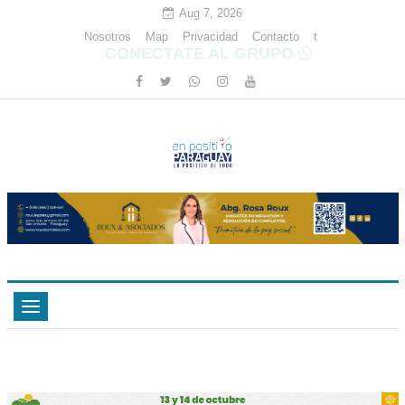
Aug 7, 2026
Nosotros
Map
Privacidad
Contacto
t
CONECTATE AL GRUPO
Toggle
navigation