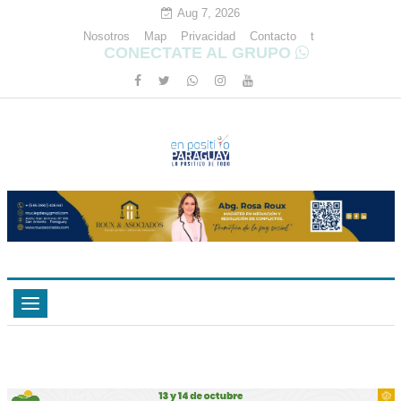
Aug 7, 2026
Nosotros
Map
Privacidad
Contacto
t
CONECTATE AL GRUPO
Toggle
navigation