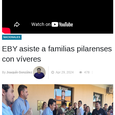
NACIONALES
EBY asiste a familias pilarenses
con víveres
By
Joaquín González
Apr 29, 2024
478